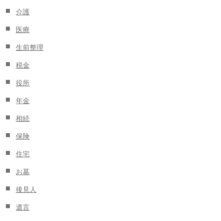
介護
医療
生前整理
税金
役所
年金
相続
保険
住宅
お墓
後見人
遺言