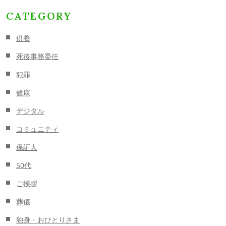
CATEGORY
供養
死後事務委任
犯罪
健康
デジタル
コミュニティ
保証人
50代
ご挨拶
葬儀
独身・おひとりさま