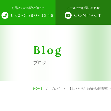
お電話でのお問い合わせ
メールでのお問い合わせ
080-3580-3248
CONTACT
トップページ
老後の相談窓口につい
Blog
サポートメニュー
ブログ
無料相談
項目別サービス
HOME
ブログ
【おひとりさま向け訪問看護】
終活終身サポート