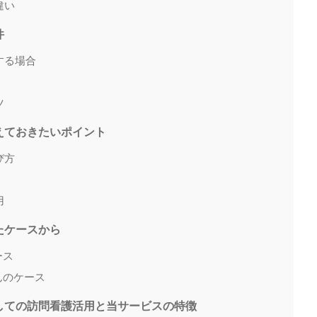
違い
件
する場合
ツ
さえておきたいポイント
び方
用
たケースから
ース
さんのケース
としての訪問看護活用と当サービスの特徴