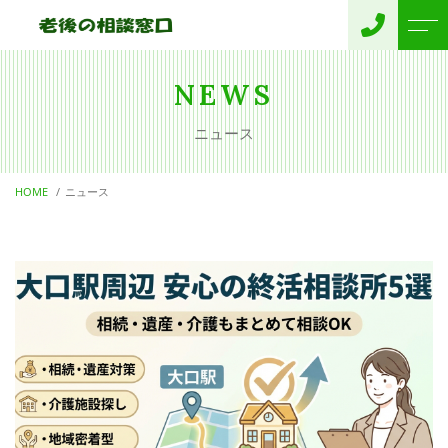
トップページ
お客様の声
NEWS
ニュース
老後の相談窓口について
運営概要
HOME
ニュース
サポートメニュー
よくある質問
無料相談
ニュース
項目別サービス
ブログ
終活終身サポート
代表 プロフィール
お問い合わせ