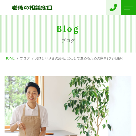
トップページ
お客様の声
Blog
ブログ
老後の相談窓口について
運営概要
HOME
ブログ
おひとりさまの終活: 安心して進めるための家事代行活用術
サポートメニュー
よくある質問
無料相談
ニュース
項目別サービス
ブログ
終活終身サポート
代表 プロフィール
お問い合わせ