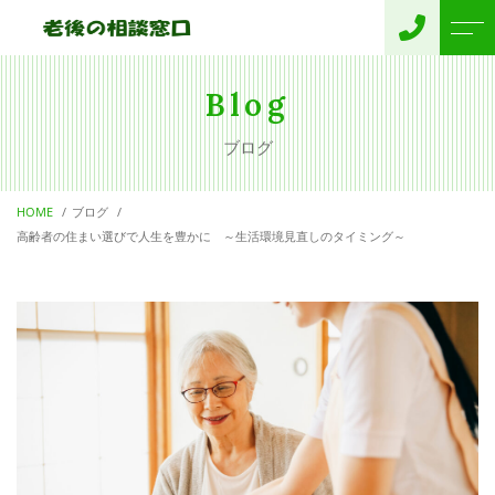
トップページ
お客様の声
Blog
ブログ
老後の相談窓口について
運営概要
HOME
ブログ
サポートメニュー
よくある質問
高齢者の住まい選びで人生を豊かに ～生活環境見直しのタイミング～
無料相談
ニュース
項目別サービス
ブログ
終活終身サポート
代表 プロフィール
お問い合わせ