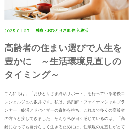
お電話でのお問い合わせ
080-3580-3248
独身・おひとりさま
住宅
終活
2025.01.07
メールでのご予約
高齢者の住まい選びで人生を
CONTACT
豊かに ～生活環境見直しの
タイミング～
こんにちは。「おひとりさま終活サポート」を行っている老後コ
ンシェルジュの坂井です。私は、薬剤師・ファイナンシャルプラ
ンナー・終活アドバイザーの資格を持ち、これまで多くの高齢者
の方々と接してきました。そんな私が日々感じているのは、「高
齢になっても自分らしく生きるためには、住環境の見直しがとて