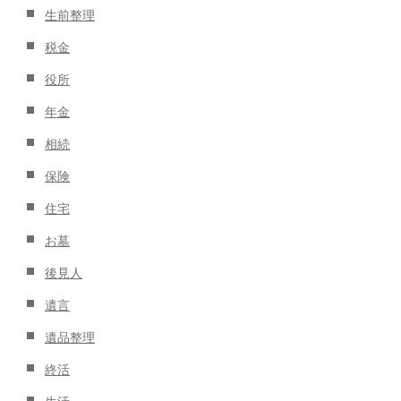
生前整理
税金
役所
年金
相続
保険
住宅
お墓
後見人
遺言
遺品整理
終活